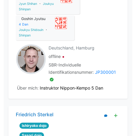
Jyun Shihan
・
Joukyu
Shinpan
Goshin Jyutsu
4
Dan
Joukyu Shidouin
・
Shinpan
Deutschland, Hamburg
offline
SBR-Individuelle
Identifikationsnummer:
JP300001
Über mich:
Instruktor Nippon-Kempo 5 Dan
Friedrich Sterkel
Ishiryoko dojo
Sasori dojo