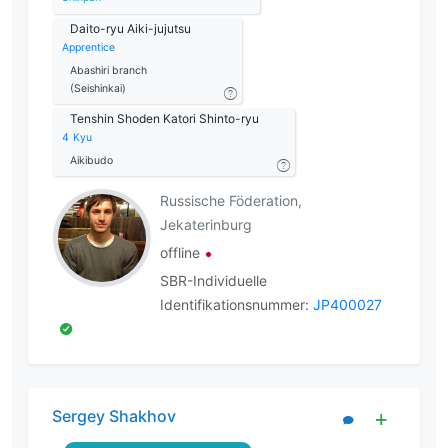
Daito-ryu Aiki-jujutsu
Apprentice
Abashiri branch
(Seishinkai)
Tenshin Shoden Katori Shinto-ryu
4
Kyu
Aikibudo
Russische Föderation,
Jekaterinburg
offline
SBR-Individuelle
Identifikationsnummer:
JP400027
Sergey Shakhov