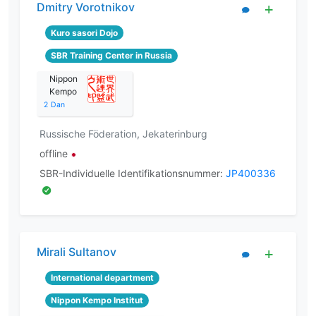
Dmitry Vorotnikov
Kuro sasori Dojo
SBR Training Center in Russia
Nippon
Kempo
2
Dan
Russische Föderation, Jekaterinburg
offline
SBR-Individuelle Identifikationsnummer:
JP400336
Mirali Sultanov
International department
Nippon Kempo Institut