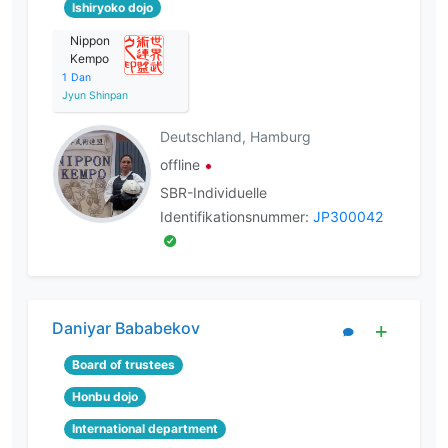
Ishiryoko dojo
Nippon
Kempo
1
Dan
Jyun Shinpan
Deutschland, Hamburg
offline
SBR-Individuelle
Identifikationsnummer:
JP300042
Daniyar Bababekov
Board of trustees
Honbu dojo
International department