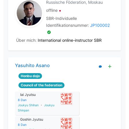
Russische Föderation, Moskau
offline
SBR-Individuelle
Identifikationsnummer:
JP100002
Über mich:
International online-instructor SBR
Yasuhito Asano
Honbu dojo
Council of the federation
Iai Jyutsu
8
Dan
Joukyu Shihan
・
Joukyu
Shinpan
Goshin Jyutsu
8
Dan