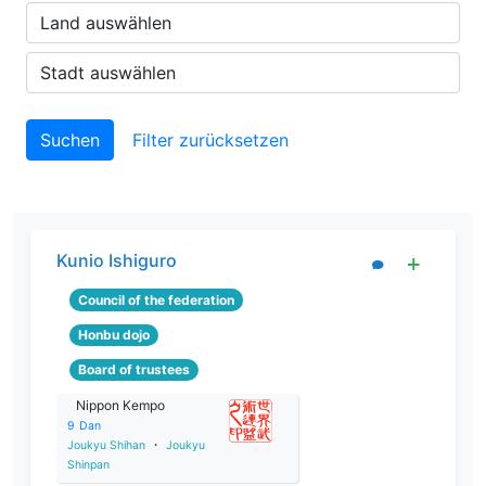
Filter zurücksetzen
Kunio Ishiguro
Council of the federation
Honbu dojo
Board of trustees
Nippon Kempo
9
Dan
Joukyu Shihan
・
Joukyu
Shinpan