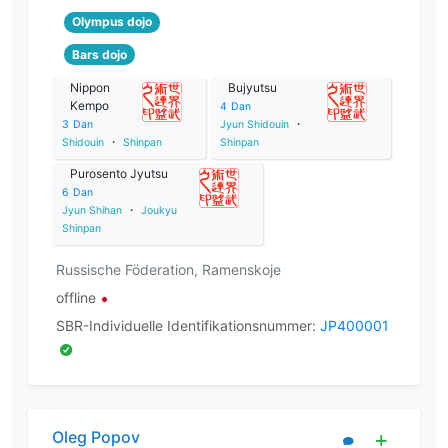
Olympus dojo
Bars dojo
Nippon
Bujyutsu
Kempo
4
Dan
3
Dan
Jyun Shidouin
・
Shidouin
・
Shinpan
Shinpan
Purosento Jyutsu
6
Dan
Jyun Shihan
・
Joukyu
Shinpan
Russische Föderation, Ramenskoje
offline
SBR-Individuelle Identifikationsnummer:
JP400001
Oleg Popov