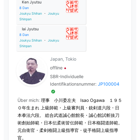
Ken Jyutsu
8
Dan
Joukyu Shihan
・
Joukyu
Shinpan
Iai Jyutsu
8
Dan
Joukyu Shihan
・
Joukyu
Shinpan
Japan, Tokio
offline
SBR-Individuelle
Identifikationsnummer:
JP100004
Über mich:
理事 小川委左夫 Isao Ogawa １９５
０年生まれ 上級師範・上級審判員・銃剣道六段・日
本拳法六段。 総合武道誠心館館長・誠心館試斬抜刀
術創始師範・日本伝柔術皆伝師範・日本格闘道師範。
元自衛官・柔剣格闘上級指導官・徒手格闘上級指導
官。