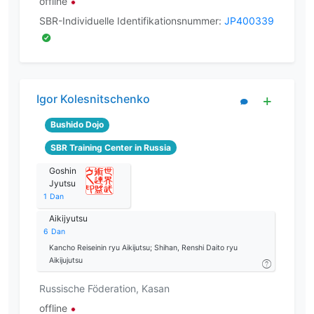
offline
SBR-Individuelle Identifikationsnummer:
JP400339
Igor Kolesnitschenko
Bushido Dojo
SBR Training Center in Russia
Goshin
Jyutsu
1
Dan
Aikijyutsu
6
Dan
Kancho Reiseinin ryu Aikijutsu; Shihan, Renshi Daito ryu
Aikijujutsu
Russische Föderation, Kasan
offline