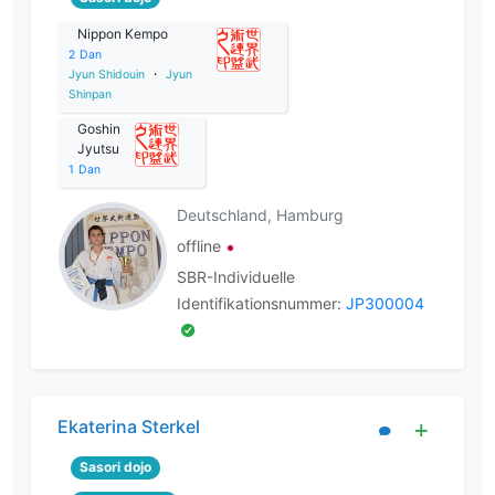
Nippon Kempo
2
Dan
Jyun Shidouin
・
Jyun
Shinpan
Goshin
Jyutsu
1
Dan
Deutschland, Hamburg
offline
SBR-Individuelle
Identifikationsnummer:
JP300004
Ekaterina Sterkel
Sasori dojo