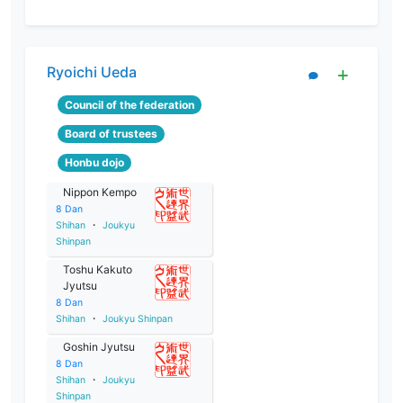
Ryoichi Ueda
Council of the federation
Board of trustees
Honbu dojo
Nippon Kempo
8
Dan
Shihan
・
Joukyu
Shinpan
Toshu Kakuto
Jyutsu
8
Dan
Shihan
・
Joukyu Shinpan
Goshin Jyutsu
8
Dan
Shihan
・
Joukyu
Shinpan