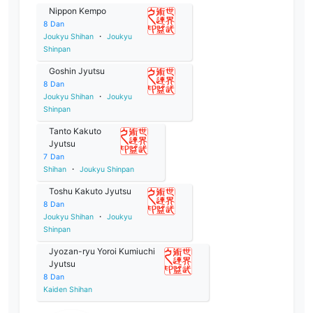
Nippon Kempo
8
Dan
Joukyu Shihan
・
Joukyu
Shinpan
Goshin Jyutsu
8
Dan
Joukyu Shihan
・
Joukyu
Shinpan
Tanto Kakuto
Jyutsu
7
Dan
Shihan
・
Joukyu Shinpan
Toshu Kakuto Jyutsu
8
Dan
Joukyu Shihan
・
Joukyu
Shinpan
Jyozan-ryu Yoroi Kumiuchi
Jyutsu
8
Dan
Kaiden Shihan