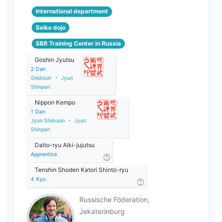
International department
Seiko dojo
SBR Training Center in Russia
Goshin Jyutsu
2
Dan
Shidouin
・
Jyun
Shinpan
Nippon Kempo
1
Dan
Jyun Shidouin
・
Jyun
Shinpan
Daito-ryu Aiki-jujutsu
Apprentice
Tenshin Shoden Katori Shinto-ryu
4
Kyu
Russische Föderation,
Jekaterinburg