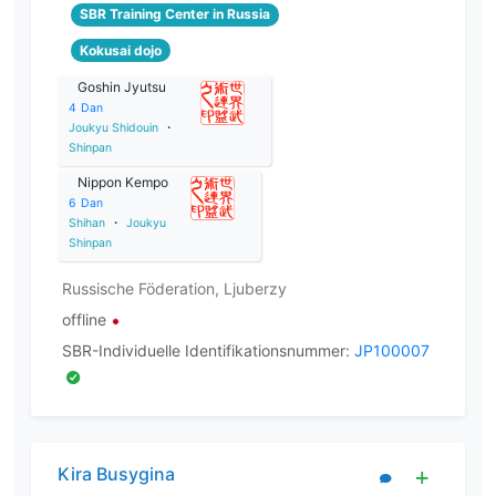
SBR Training Center in Russia
Kokusai dojo
Goshin Jyutsu
4
Dan
Joukyu Shidouin
・
Shinpan
Nippon Kempo
6
Dan
Shihan
・
Joukyu
Shinpan
Russische Föderation, Ljuberzy
offline
SBR-Individuelle Identifikationsnummer:
JP100007
Kira Busygina