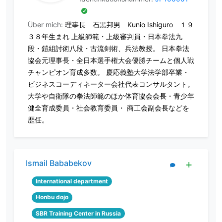
Über mich:
理事長 石黒邦男 Kunio Ishiguro １９
３８年生まれ 上級師範・上級審判員・日本拳法九
段・鎧組討術八段・古流剣術、兵法教授。 日本拳法
協会元理事長・全日本選手権大会優勝チームと個人戦
チャンピオン育成多数。 慶応義塾大学法学部卒業・
ビジネスコーディネーター会社代表コンサルタント。
大学や自衛隊の拳法師範のほか体育協会会長・青少年
健全育成委員・社会教育委員・ 商工会副会長などを
歴任。
Ismail Bababekov
International department
Honbu dojo
SBR Training Center in Russia