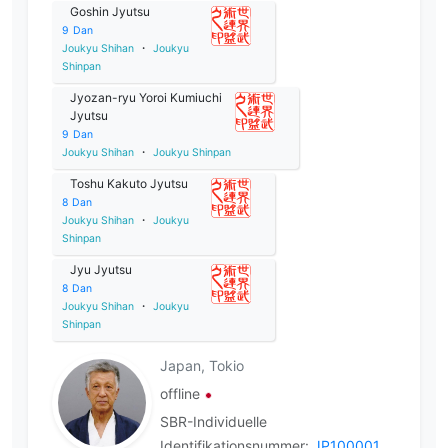
Goshin Jyutsu
9
Dan
Joukyu Shihan
・
Joukyu
Shinpan
Jyozan-ryu Yoroi Kumiuchi
Jyutsu
9
Dan
Joukyu Shihan
・
Joukyu Shinpan
Toshu Kakuto Jyutsu
8
Dan
Joukyu Shihan
・
Joukyu
Shinpan
Jyu Jyutsu
8
Dan
Joukyu Shihan
・
Joukyu
Shinpan
Japan, Tokio
offline
SBR-Individuelle
Identifikationsnummer:
JP100001