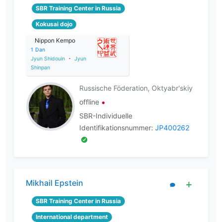
SBR Training Center in Russia
Kokusai dojo
Nippon Kempo
1
Dan
Jyun Shidouin
・
Jyun
Shinpan
Russische Föderation, Oktyabr'skiy
offline
SBR-Individuelle
Identifikationsnummer:
JP400262
Mikhail Epstein
SBR Training Center in Russia
International department