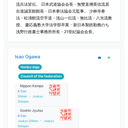
流兵法皆伝。 日本武道協会会長・無雙直傳英信流居
合道誠至館館長・日本拳法協会元監事。 少林寺拳
法・松濤館流空手道・浅山一伝流・無比流・八光流教
授。 慶応義塾大学法学部卒業・新日本製鉄勤務のち
浅野行政書士事務所所長・21世紀協会会長。
Isao Ogawa
Honbu dojo
Council of the federation
Nippon Kempo
8
Dan
Shihan
・
Joukyu
Shinpan
Goshin Jyutsu
8
Dan
Joukyu Shihan
・
Joukyu
Shinpan