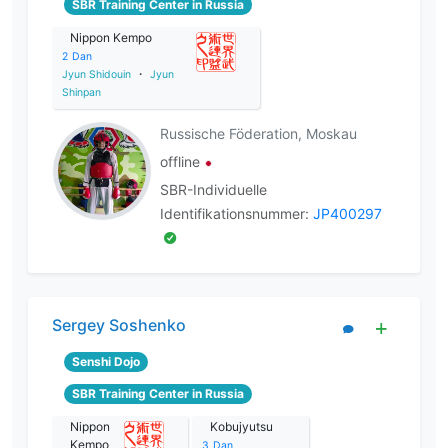
SBR Training Center in Russia
Nippon Kempo
2
Dan
Jyun Shidouin
・
Jyun
Shinpan
Russische Föderation, Moskau
offline
SBR-Individuelle
Identifikationsnummer:
JP400297
Sergey Soshenko
Senshi Dojo
SBR Training Center in Russia
Nippon
Kobujyutsu
Kempo
3
Dan