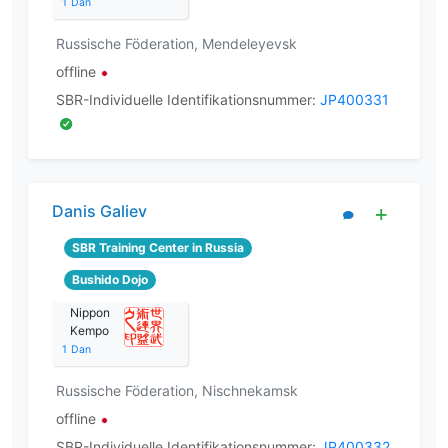
1
Dan
Russische Föderation, Mendeleyevsk
offline
SBR-Individuelle Identifikationsnummer:
JP400331
Danis Galiev
SBR Training Center in Russia
Bushido Dojo
Nippon
Kempo
1
Dan
Russische Föderation, Nischnekamsk
offline
SBR-Individuelle Identifikationsnummer:
JP400332