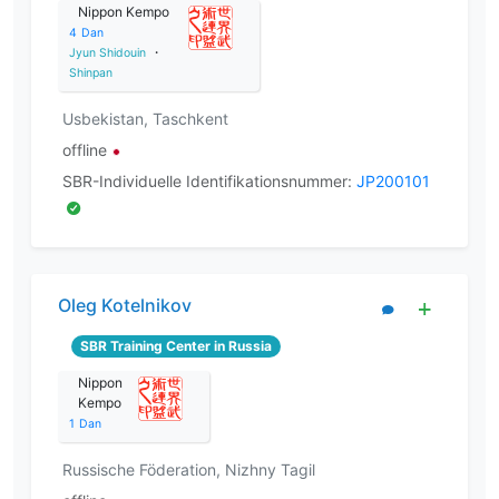
Nippon Kempo
4
Dan
Jyun Shidouin
・
Shinpan
Usbekistan, Taschkent
offline
SBR-Individuelle Identifikationsnummer:
JP200101
Oleg Kotelnikov
SBR Training Center in Russia
Nippon
Kempo
1
Dan
Russische Föderation, Nizhny Tagil