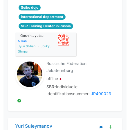
Seiko dojo
International department
SBR Training Center in Russia
Goshin Jyutsu
5
Dan
Jyun Shihan
・
Joukyu
Shinpan
Russische Föderation,
Jekaterinburg
offline
SBR-Individuelle
Identifikationsnummer:
JP400023
Yuri Suleymanov