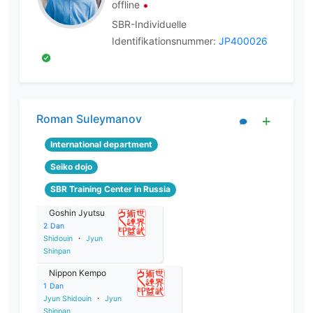
offline
SBR-Individuelle
Identifikationsnummer:
JP400026
Roman Suleymanov
International department
Seiko dojo
SBR Training Center in Russia
Goshin Jyutsu
2
Dan
Shidouin
・
Jyun
Shinpan
Nippon Kempo
1
Dan
Jyun Shidouin
・
Jyun
Shinpan