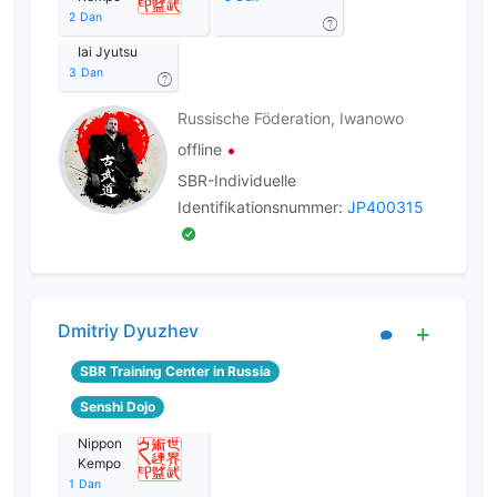
2
Dan
Iai Jyutsu
3
Dan
Russische Föderation, Iwanowo
offline
SBR-Individuelle
Identifikationsnummer:
JP400315
Dmitriy Dyuzhev
SBR Training Center in Russia
Senshi Dojo
Nippon
Kempo
1
Dan