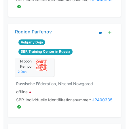
Rodion Parfenov
Volgar'y Dojo
SBR Training Center in Russia
Nippon
Kempo
2
Dan
Russische Föderation, Nischni Nowgorod
offline
SBR-Individuelle Identifikationsnummer:
JP400335