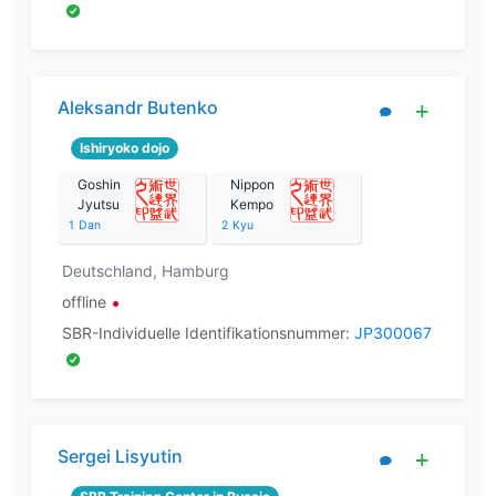
Aleksandr Butenko
Ishiryoko dojo
Goshin
Nippon
Jyutsu
Kempo
1
Dan
2
Kyu
Deutschland, Hamburg
offline
SBR-Individuelle Identifikationsnummer:
JP300067
Sergei Lisyutin