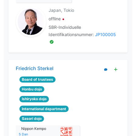
Japan, Tokio
offline
SBR-Individuelle
Identifikationsnummer:
JP100005
Friedrich Sterkel
Board of trustees
Honbu dojo
Ishiryoko dojo
International department
Sasori dojo
Nippon Kempo
5
Dan