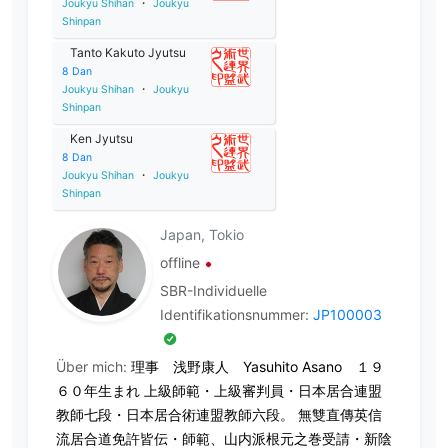
Joukyu Shihan
・
Joukyu
Shinpan
Tanto Kakuto Jyutsu
8
Dan
Joukyu Shihan
・
Joukyu
Shinpan
Ken Jyutsu
8
Dan
Joukyu Shihan
・
Joukyu
Shinpan
Japan, Tokio
offline
SBR-Individuelle
Identifikationsnummer:
JP100003
Über mich:
理事 浅野康人 Yasuhito Asano １９
６０年生まれ 上級師範・上級審判員・日本居合連盟
教師七段・日本居合術連盟教師六段。 無雙直傳英信
流居合道免許皆伝・師範、山内派根元之巻受請・新陰