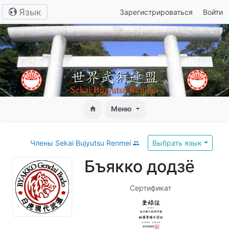
Язык
Зарегистрироваться
Войти
Меню
Члены Sekai Bujyutsu Renmei
Выбрать язык
Бъякко додзё
Сертификат