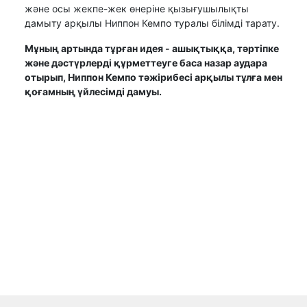
және осы жекпе-жек өнеріне қызығушылықты
дамыту арқылы Ниппон Кемпо туралы білімді тарату.
Мұның артында тұрған идея - ашықтыққа, тәртіпке
және дәстүрлерді құрметтеуге баса назар аудара
отырып, Ниппон Кемпо тәжірибесі арқылы тұлға мен
қоғамның үйлесімді дамуы.