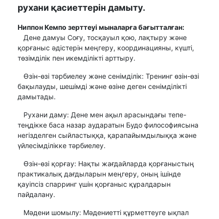
рухани қасиеттерін дамыту.
Ниппон Кемпо зерттеуі мыналарға бағытталған:
Дене дамуы Соғу, тосқауыл қою, лақтыру және
қорғаныс әдістерін меңгеру, координацияны, күшті,
төзімділік пен икемділікті арттыру.
Өзін-өзі тәрбиелеу және сенімділік: Тренинг өзін-өзі
бақылауды, шешімді және өзіне деген сенімділікті
дамытады.
Рухани даму: Дене мен ақыл арасындағы тепе-
теңдікке баса назар аударатын Будо философиясына
негізделген сыйластыққа, қарапайымдылыққа және
үйлесімділікке тәрбиелеу.
Өзін-өзі қорғау: Нақты жағдайларда қорғаныстың
практикалық дағдыларын меңгеру, оның ішінде
қауіпсіз спарринг үшін қорғаныс құралдарын
пайдалану.
Мәдени шомылу: Мәдениетті құрметтеуге ықпал