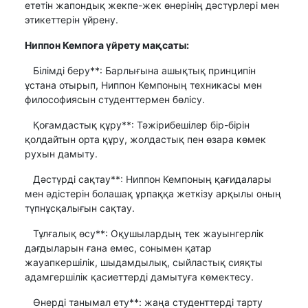
ететін жапондық жекпе-жек өнерінің дәстүрлері мен
этикеттерін үйрену.
Ниппон Кемпоға үйрету мақсаты:
Білімді беру**: Барлығына ашықтық принципін
ұстана отырып, Ниппон Кемпоның техникасы мен
философиясын студенттермен бөлісу.
Қоғамдастық құру**: Тәжірибешілер бір-бірін
қолдайтын орта құру, жолдастық пен өзара көмек
рухын дамыту.
Дәстүрді сақтау**: Ниппон Кемпоның қағидалары
мен әдістерін болашақ ұрпаққа жеткізу арқылы оның
түпнұсқалығын сақтау.
Тұлғалық өсу**: Оқушылардың тек жауынгерлік
дағдыларын ғана емес, сонымен қатар
жауапкершілік, шыдамдылық, сыйластық сияқты
адамгершілік қасиеттерді дамытуға көмектесу.
Өнерді танымал ету**: жаңа студенттерді тарту