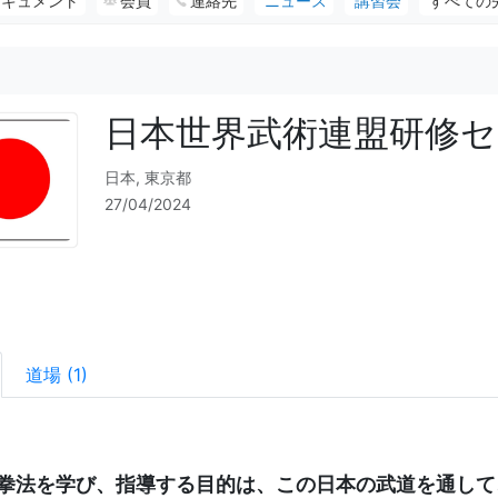
ドキュメント
会員
連絡先
ニュース
講習会
すべての
日本世界武術連盟研修
日本, 東京都
27/04/2024
道場 (1)
拳法を学び、指導する目的は、この日本の武道を通して