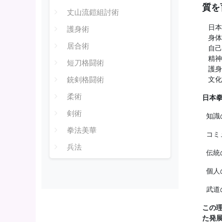
質を
丈山流鎧組討術
日本
護身術
身体
居合術
自己
精神
短刀格闘術
護身
文化
銃剣格闘術
柔術
日本
剣術
知識
拳法美華
コミ
兵法
伝統
個人
武道
この
た発