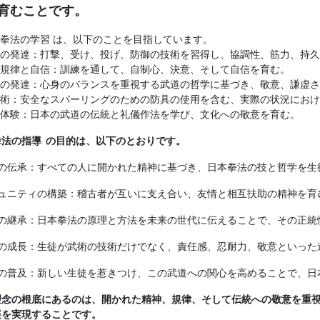
育むことです。
拳法の学習 は、以下のことを目指しています。
の発達：打撃、受け、投げ、防御の技術を習得し、協調性、筋力、持久
規律と自信：訓練を通して、自制心、決意、そして自信を育む。
の発達：心身のバランスを重視する武道の哲学に基づき、敬意、謙虚さ
術：安全なスパーリングのための防具の使用を含む、実際の状況におけ
体験：日本の武道の伝統と礼儀作法を学び、文化への敬意を育む。
拳法の指導 の目的は、以下のとおりです。
の伝承：すべての人に開かれた精神に基づき、日本拳法の技と哲学を生
ュニティの構築：稽古者が互いに支え合い、友情と相互扶助の精神を育
の継承：日本拳法の原理と方法を未来の世代に伝えることで、その正統
の成長：生徒が武術の技術だけでなく、責任感、忍耐力、敬意といった
の普及：新しい生徒を惹きつけ、この武道への関心を高めることで、日
理念の根底にあるのは、開かれた精神、規律、そして伝統への敬意を重
展を実現することです。