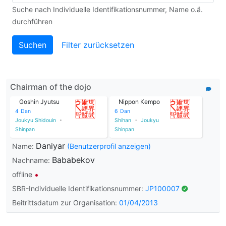
Suche nach Individuelle Identifikationsnummer, Name o.ä.
durchführen
Filter zurücksetzen
Chairman of the dojo
Goshin Jyutsu
Nippon Kempo
4
Dan
6
Dan
Joukyu Shidouin
・
Shihan
・
Joukyu
Shinpan
Shinpan
Daniyar
Name:
(Benutzerprofil anzeigen)
Bababekov
Nachname:
offline
SBR-Individuelle Identifikationsnummer:
JP100007
Beitrittsdatum zur Organisation:
01/04/2013