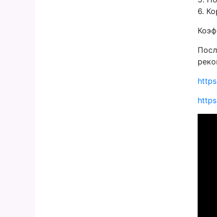
6. К
Коэф
Посл
реко
http
http