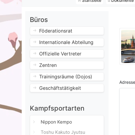
Startseite
Dokumente
Büros
Föderationsrat
Internationale Abteilung
Offizielle Vertreter
Zentren
Trainingsräume (Dojos)
Adresse
Geschäftstätigkeit
Kampfsportarten
Nippon Kempo
Toshu Kakuto Jyutsu