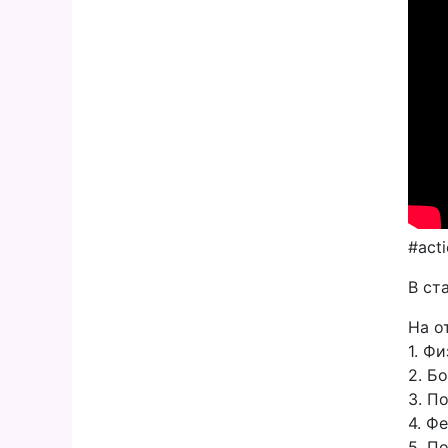
#act
В ст
На о
1. Ф
2. Б
3. П
4. Ф
5. П