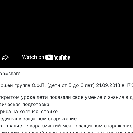
ion=share
аршей группе О.Ф.П. (дети от 5 до 6 лет) 21.09.2018 в 1
ткрытом уроке дети показали свое умение и знания в 
изическая подготовка.
орьба на коленях, стойке.
оединки в защитном снаряжение.
ехтование - явара (мягкий меч) в защитном снаряжение
онимание японской речи в процессе всего открытого ур