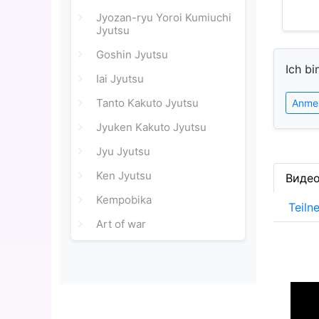
Jyozan-ryu Yoroi Kumiuchi
Jyutsu
Goshin Jyutsu
Ich bi
Iai Jyutsu
Tanto Kakuto Jyutsu
Anme
Jyuken Kakuto Jyutsu
Jyu Jyutsu
Ken Jyutsu
Виде
Kempobika
Teiln
Art of war