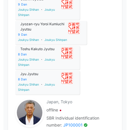
9
Dan
Joukyu Shihan
・
Joukyu
Shinpan
Jyozan-ryu Yoroi Kumiuchi
Jyutsu
9
Dan
Joukyu Shihan
・
Joukyu Shinpan
Toshu Kakuto Jyutsu
8
Dan
Joukyu Shihan
・
Joukyu
Shinpan
Jyu Jyutsu
8
Dan
Joukyu Shihan
・
Joukyu
Shinpan
Japan, Tokyo
offline
SBR Individual identification
number:
JP100001