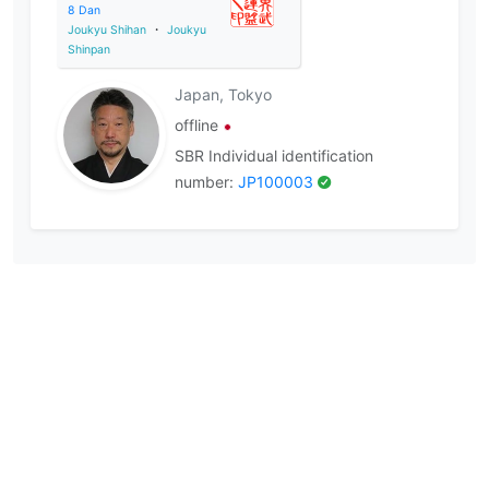
8
Dan
Joukyu Shihan
・
Joukyu
Shinpan
Japan, Tokyo
offline
SBR Individual identification
number:
JP100003