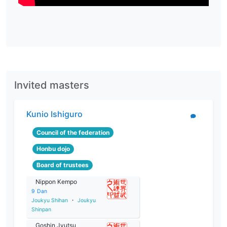
Invited masters
Kunio Ishiguro
Council of the federation
Honbu dojo
Board of trustees
Nippon Kempo
9
Dan
Joukyu Shihan
・
Joukyu
Shinpan
Goshin Jyutsu